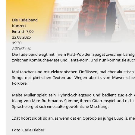
Die Tüdelband
Konzert
Eintritt: 7,00
22.08.2025
19:30
AGDAZ e.V.
Die Tüdelband wagt mit ihrem Platt-Pop den Spagat zwischen Land
zwischen Kombucha-Mate und Fanta-Korn. Und nun kommt sie auch i
Mal tanzbar und mit elektronischen Einflüssen, mal eher akustisc
Songs mit plietschen Texten auf Wegen abseits von Møwenschi
Folklore.
Malte Müller spielt sein Hybrid-Schlagzeug und bedient zugleich
Klang von Mire Buthmanns Stimme, ihrem Gitarrenspiel und nicht 
Sprache ergibt sich eine außergewöhnliche Mischung.
„Dat höört sik ok so an, as wenn dat en Oproop an junge Lüüd is, me
Foto: Carla Hieber